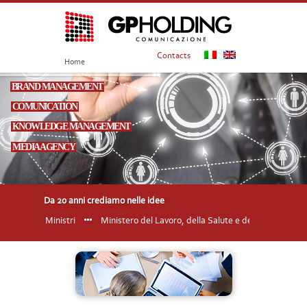
Contacts
Home
BRAND MANAGEMENT
COMUNICATION
KNOWLEDGE MANAGEMENT
MEDIA AGENCY
Da 20 anni crediamo nelle idee
glio dei Ministri
Ministero del Lavoro, della Salute e delle Politiche Socia