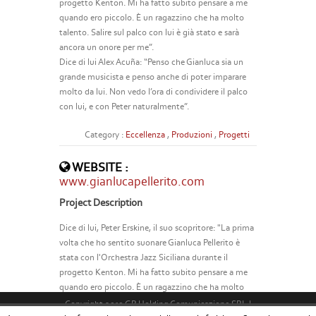
progetto Kenton. Mi ha fatto subito pensare a me
quando ero piccolo. È un ragazzino che ha molto
talento. Salire sul palco con lui è già stato e sarà
ancora un onore per me”.
Dice di lui Alex Acuña: “Penso che Gianluca sia un
grande musicista e penso anche di poter imparare
molto da lui. Non vedo l’ora di condividere il palco
con lui, e con Peter naturalmente”.
Category :
Eccellenza
,
Produzioni
,
Progetti
WEBSITE :
www.gianlucapellerito.com
Project Description
Dice di lui, Peter Erskine, il suo scopritore: "La prima
volta che ho sentito suonare Gianluca Pellerito è
stata con l'Orchestra Jazz Siciliana durante il
progetto Kenton. Mi ha fatto subito pensare a me
quando ero piccolo. È un ragazzino che ha molto
talento. Salire sul palco con lui è già stato e sarà
Copyright 2013 GP Holding Comunicazione SRL |