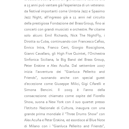
a 15 anni può vantare già l’esperienza di un veterano:
da festival importanti come Umbria Jazz e Spasimo
Jazz Night, all’ingresso già a 11 anni nel circuito
della prestigiosa Fondazione del Brass Group, fino ai
concerti con grandi musicisti e orchestre. Per citarne
solo alcuni: Emil Richards, Nick The NightFly, i
Dirotta su Cuba, continuando con Francesco Cafiso,
Enrico Intra, Franco Cerri, Giorgio Rosciglione,
Gianni Cavallaro, gli High Five Quintet, l’Orchestra
Sinfonica Siciliana, la Big Band del Brass Group,
Peter Erskine e Alex Acuña. Dal settembre 2007
inizia l’avventura dei “Gianluca Pellerito and
Friends”, suonando anche con special guest
d’eccezione come Giuseppe Milici, Gigi Cifarelli e
Simona Bencini. Il 2009 è l’anno della
consacrazione: chiamato come ospite del Fiorello
Show, suona a New York con il suo quartet presso
l’Istituto Nazionale di Cultura, inaugura con una
grande prima mondiale il “Three Drums Show” con
Alex Acuña e Peter Erskine, ed esordisce al Blue Note
di Milano con i “Gianluca Pellerito and Friends”,