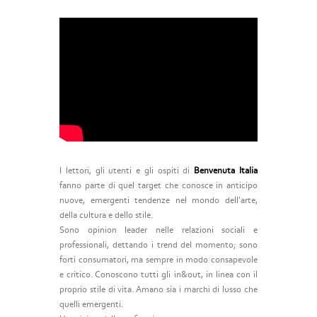
I lettori, gli utenti e gli ospiti di
Benvenuta Italia
fanno parte di quel target che conosce in anticipo
nuove, emergenti tendenze nel mondo dell’arte,
della cultura e dello stile.
Sono opinion leader nelle relazioni sociali e
professionali, dettando i trend del momento; sono
forti consumatori, ma sempre in modo consapevole
e critico. Conoscono tutti gli in&out, in linea con il
proprio stile di vita. Amano sia i marchi di lusso che
quelli emergenti.