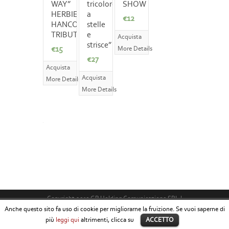
WAY”
tricolore
SHOW
HERBIE
a
€12
HANCOCK
stelle
TRIBUTE
e
Acquista
strisce”
€15
More Details
€27
Acquista
Acquista
More Details
More Details
Copyright 2013 GP Holding Comunicazione SRL |
Anche questo sito fa uso di cookie per migliorarne la fruizione. Se vuoi saperne di
Powered by
più
leggi qui
altrimenti, clicca su
ACCETTO
News & Eventi
Editoria
Contacts
Shop